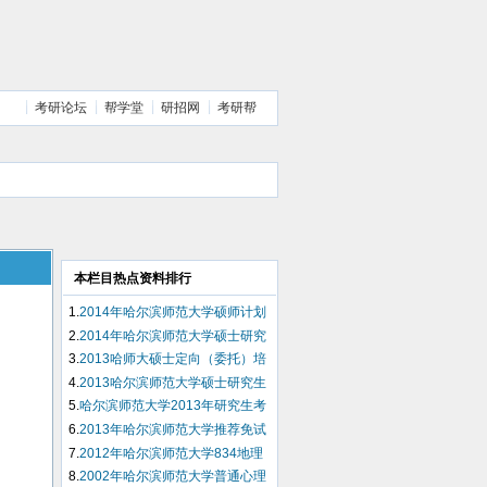
考研论坛
帮学堂
研招网
考研帮
本栏目热点资料排行
1.
2014年哈尔滨师范大学硕师计划
推免申请表
2.
2014年哈尔滨师范大学硕士研究
生招生专业目录
3.
2013哈师大硕士定向（委托）培
养协议书
4.
2013哈尔滨师范大学硕士研究生
入学考试第一批复试名单
5.
哈尔滨师范大学2013年研究生考
试考场平面示意图
6.
2013年哈尔滨师范大学推荐免试
攻读硕士学位申请表
7.
2012年哈尔滨师范大学834地理
信息系统考研试题（回忆版）
8.
2002年哈尔滨师范大学普通心理