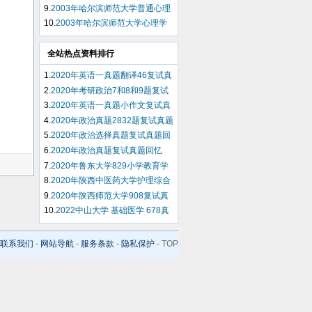
学考研试题
9.
2003年哈尔滨师范大学普通心理
学考研试题
10.
2003年哈尔滨师范大学心理学
史考研试题
全站热点资料排行
1.
2020年英语一真题翻译46复试真
题回忆
2.
2020年考研政治7和8和9题复试
真题回忆
3.
2020年英语一真题小作文复试真
题回忆
4.
2020年政治真题2832题复试真题
回忆
5.
2020年政治选择真题复试真题回
忆
6.
2020年政治真题复试真题回忆
7.
2020年鲁东大学829小学教育学
复试真题回忆
8.
2020年陕西中医药大学护理综合
308复试真题回忆
9.
2020年陕西师范大学908复试真
题回忆
10.
2022中山大学 基础医学 678真
题回忆
联系我们
-
网站导航
-
服务条款
-
隐私保护
-
TOP