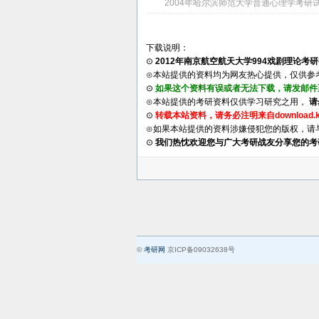
2004年哈尔滨师范大学普通心理学考研
下载说明：
⊙
2012年南京航空航天大学994戏剧理论考
⊙本站提供的资料均为网友热心提供，仅供参
⊙
如果这个资料有误或者无法下载，请发邮件至su
⊙本站提供的考研资料仅供学习研究之用，
请
⊙
转载本站资料，请务必注明来自download.k
⊙如果本站提供的资料涉嫌侵犯您的版权，请与我们联
⊙
我们热忱欢迎您与广大考研战友分享您的考
©
考研网
京ICP备09032638号