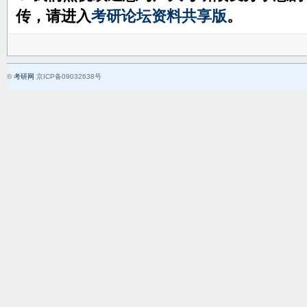
传，请进入
考研论坛资料共享版
。
©
考研网
京ICP备09032638号