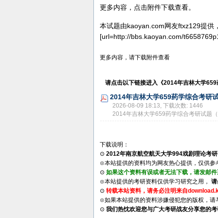
更多内容，点击附件下载查看。
本试题由kaoyan.com网友ftxz129
[url=http://bbs.kaoyan.com/t6658769p
更多内容，请下载附件查看
请点击以下链接进入《
2014年吉林大学6
2014年吉林大学659药学综合考研试
2026-08-09 18:13, 下载次数: 1446
2014年吉林大学659药学综合考研试题
下载说明：
⊙
2012年南京航空航天大学994戏剧理论考
⊙本站提供的资料均为网友热心提供，仅供参
⊙
如果这个资料有误或者无法下载，请发邮件至su
⊙本站提供的考研资料仅供学习研究之用，
请
⊙
转载本站资料，请务必注明来自download.k
⊙如果本站提供的资料涉嫌侵犯您的版权，请与我们联
⊙
我们热忱欢迎您与广大考研战友分享您的考