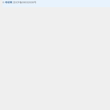
©
考研网
京ICP备09032638号