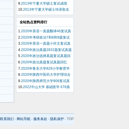
士学位研究生申请表
9.
2013年宁夏大学硕士复试成绩
10.
2013年宁夏大学硕士待录取名
单
全站热点资料排行
1.
2020年英语一真题翻译46复试真
题回忆
2.
2020年考研政治7和8和9题复试
真题回忆
3.
2020年英语一真题小作文复试真
题回忆
4.
2020年政治真题2832题复试真题
回忆
5.
2020年政治选择真题复试真题回
忆
6.
2020年政治真题复试真题回忆
7.
2020年鲁东大学829小学教育学
复试真题回忆
8.
2020年陕西中医药大学护理综合
308复试真题回忆
9.
2020年陕西师范大学908复试真
题回忆
10.
2022中山大学 基础医学 678真
题回忆
联系我们
-
网站导航
-
服务条款
-
隐私保护
-
TOP