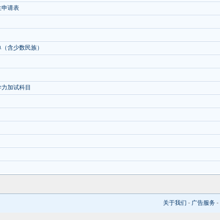
生申请表
单（含少数民族）
学力加试科目
关于我们
-
广告服务
-