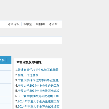
考研论坛
帮学堂
研招网
考研帮
资料
本栏目热点资料排行
1.
普通高等学校招生体检工作指导
意见
2.
推免工作进度表
3.
宁夏大学推荐优秀本科毕业生免
试攻读硕士学位研究生工作管理办
4.
宁夏大学2014年推免生遴选工作
法
领导小组
5.
宁夏大学2014年接收推荐免试攻
读硕士学位研究生复试办法
6.
《宁夏大学推荐免试攻读硕士学
位研究生申请表》
7.
2014年宁夏大学推免生遴选工作
领导小组
8.
2014年宁夏大学推荐免试攻读硕