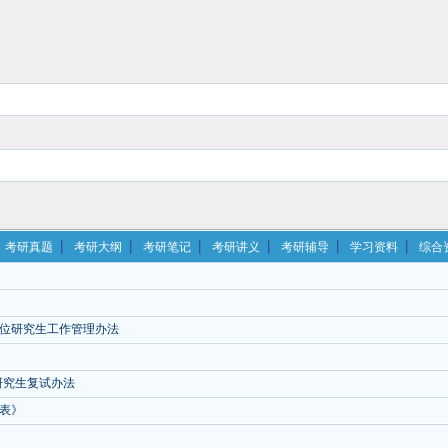
考研真题
考研大纲
考研笔记
考研讲义
考研辅导
学习资料
综合
位研究生工作管理办法
研究生复试办法
表》