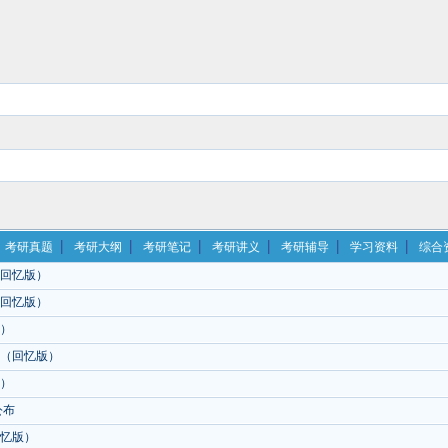
考研真题
考研大纲
考研笔记
考研讲义
考研辅导
学习资料
综合
（回忆版）
（回忆版）
版）
题（回忆版）
版）
公布
回忆版）