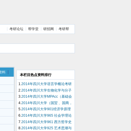
考研论坛
帮学堂
研招网
考研帮
资料
本栏目热点资料排行
1.
2014年四川大学语言学概论考研
复试试题（回忆版）
2.
2014年四川大学生物化学与分子
生物学考研复试试题（回忆版）
3.
2014年四川大学MPAcc（基础会
计学，时事政治）考研复试试题
4.
2014年四川大学（国贸 、国商，
（回忆版）
世经）一张卷考研复试试题（回忆
5.
2014年四川大学901经济学原理
版）
[含政经(资)、西经、国经]考研试题
6.
2014年四川大学965 社会学理论
（回忆版）
与方法考研试题（回忆版）
7.
2014年四川大学961 西方哲学史
考研试题（回忆版）
8.
2014年四川大学925 艺术思潮与