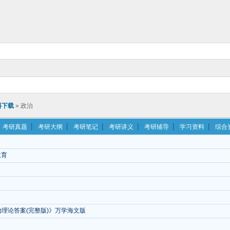
料下载
» 政治
考研真题
考研大纲
考研笔记
考研讲义
考研辅导
学习资料
综合
教育
治理论答案(完整版)》万学海文版